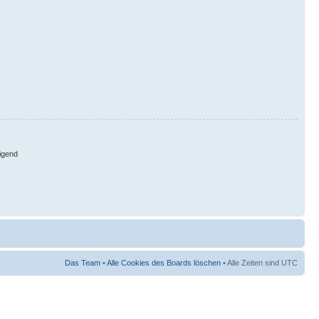
igend
Das Team
•
Alle Cookies des Boards löschen
• Alle Zeiten sind UTC