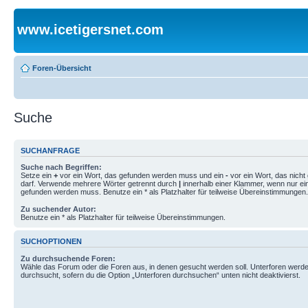
www.icetigersnet.com
Foren-Übersicht
Suche
SUCHANFRAGE
Suche nach Begriffen:
Setze ein
+
vor ein Wort, das gefunden werden muss und ein
-
vor ein Wort, das nich
darf. Verwende mehrere Wörter getrennt durch
|
innerhalb einer Klammer, wenn nur ei
gefunden werden muss. Benutze ein * als Platzhalter für teilweise Übereinstimmungen.
Zu suchender Autor:
Benutze ein * als Platzhalter für teilweise Übereinstimmungen.
SUCHOPTIONEN
Zu durchsuchende Foren:
Wähle das Forum oder die Foren aus, in denen gesucht werden soll. Unterforen werde
durchsucht, sofern du die Option „Unterforen durchsuchen“ unten nicht deaktivierst.