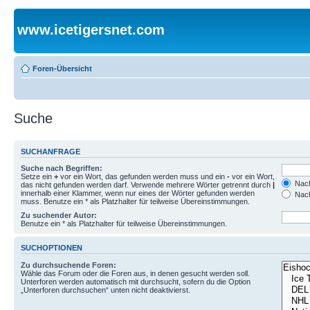
www.icetigersnet.com
Foren-Übersicht
Suche
SUCHANFRAGE
Suche nach Begriffen:
Setze ein
+
vor ein Wort, das gefunden werden muss und ein
-
vor ein Wort,
Nach
das nicht gefunden werden darf. Verwende mehrere Wörter getrennt durch
|
innerhalb einer Klammer, wenn nur eines der Wörter gefunden werden
Nach
muss. Benutze ein * als Platzhalter für teilweise Übereinstimmungen.
Zu suchender Autor:
Benutze ein * als Platzhalter für teilweise Übereinstimmungen.
SUCHOPTIONEN
Zu durchsuchende Foren:
Wähle das Forum oder die Foren aus, in denen gesucht werden soll.
Unterforen werden automatisch mit durchsucht, sofern du die Option
„Unterforen durchsuchen“ unten nicht deaktivierst.