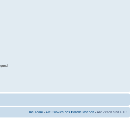
igend
Das Team
•
Alle Cookies des Boards löschen
• Alle Zeiten sind UTC