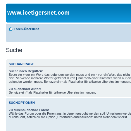
www.icetigersnet.com
Foren-Übersicht
Suche
SUCHANFRAGE
Suche nach Begriffen:
Setze ein
+
vor ein Wort, das gefunden werden muss und ein
-
vor ein Wort, das nich
darf. Verwende mehrere Wörter getrennt durch
|
innerhalb einer Klammer, wenn nur ei
gefunden werden muss. Benutze ein * als Platzhalter für teilweise Übereinstimmungen.
Zu suchender Autor:
Benutze ein * als Platzhalter für teilweise Übereinstimmungen.
SUCHOPTIONEN
Zu durchsuchende Foren:
Wähle das Forum oder die Foren aus, in denen gesucht werden soll. Unterforen werde
durchsucht, sofern du die Option „Unterforen durchsuchen“ unten nicht deaktivierst.