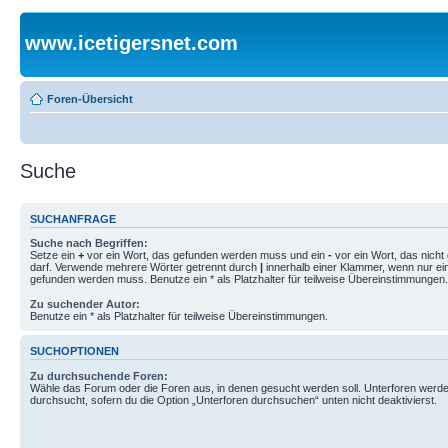
www.icetigersnet.com
Foren-Übersicht
Suche
SUCHANFRAGE
Suche nach Begriffen:
Setze ein
+
vor ein Wort, das gefunden werden muss und ein
-
vor ein Wort, das nich
darf. Verwende mehrere Wörter getrennt durch
|
innerhalb einer Klammer, wenn nur ei
gefunden werden muss. Benutze ein * als Platzhalter für teilweise Übereinstimmungen.
Zu suchender Autor:
Benutze ein * als Platzhalter für teilweise Übereinstimmungen.
SUCHOPTIONEN
Zu durchsuchende Foren:
Wähle das Forum oder die Foren aus, in denen gesucht werden soll. Unterforen werde
durchsucht, sofern du die Option „Unterforen durchsuchen“ unten nicht deaktivierst.