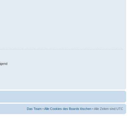
igend
Das Team
•
Alle Cookies des Boards löschen
• Alle Zeiten sind UTC