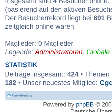
Insgesamt sind
4
Besucher online: 0
(basierend auf den aktiven Besuche
Der Besucherrekord liegt bei
691
Be
zeitgleich online waren.
Mitglieder: 0 Mitglieder
Legende:
Administratoren
,
Globale
STATISTIK
Beiträge insgesamt:
424
• Themen 
182
• Unser neuestes Mitglied:
Cgd
Foren-Übersicht
Powered by
phpBB
© 2000
Deutsche Über